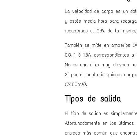
La velocidad de carga es un dato
y estés media hora para recarg
recuperado el 98% de la misma, 
También se mide en amperios (A)
0,8, 1 ó 1,5A, correspondientes
No es una cifra muy elevada per
Si por el contrario quieres carg
(2400mA).
Tipos de salida
El tipo de salida es simplemente
Afortunadamente en los últimos
entrada más común que encontra