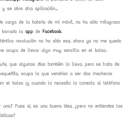
 y se abre otra aplicación…
e carga de la batería de mi móvil, no ha sido milagroso
e borrado la
app
de
Facebook
.
uténtica revolución no ha sido esa, ahora ya no me quedo
 me ocupo de llevar algo muy sencillo en el bolso.
fe, que algunos días también lo llevo, pero se trata de
equeñita, ocupa lo que vendrían a ser dos mecheros
 en el bolso ¡y cuando lo necesito lo conecto al teléfono
una? Pues sí, es una buena idea, ¿pero no entiendes los
ísticas?