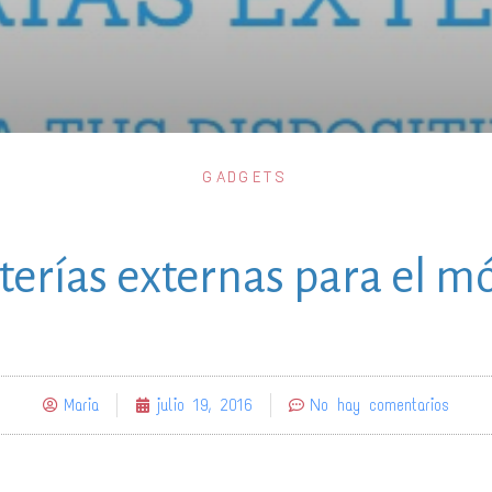
GADGETS
terías externas para el mó
Maria
julio 19, 2016
No hay comentarios