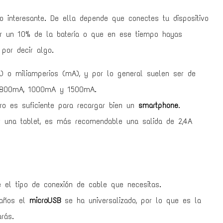
 interesante. De ella depende que conectes tu dispositivo
ar un 10% de la batería o que en ese tiempo hayas
por decir algo.
 o miliamperios (mA), y por lo general suelen ser de
 a 800mA, 1000mA y 1500mA.
o es suficiente para recargar bien un
smartphone
.
ar una tablet, es más recomendable una salida de 2,4A
 el tipo de conexión de cable que necesitas.
 años el
microUSB
se ha universalizado, por lo que es la
rás.