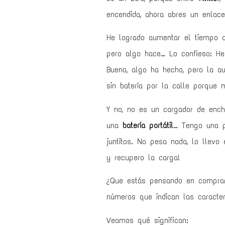
encendida, ahora abres un enlace
He logrado aumentar el tiempo d
pero algo hace… Lo confieso: H
Bueno, algo ha hecho, pero la a
sin batería por la calle porque
Y no, no es un cargador de enchu
una
batería portátil
… Tengo una p
juntitos. No pesa nada, lo llevo
y recupero la carga!
¿Que estás pensando en comprar 
números que indican las caracter
Veamos qué significan: