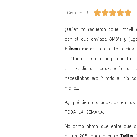





Give me 5!
¿Quién no recuerda aquel móvil
con el que enviaba SMS’s y juga
Erikson
molón porque le podías c
teléfono fuese a juego con tu r
la melodía con aquel editor-com
necesitabas era ir todo el día c
mano…
Ai, qué tiempos aquellos en lo
TODA LA SEMANA.
No como ahora, que entre que s
de un 20%, porque entre
Twitter
,