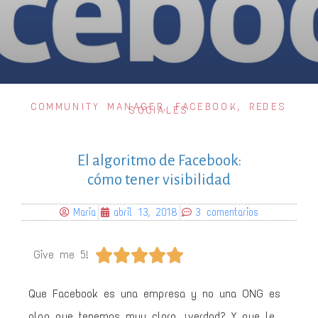
COMMUNITY MANAGER
,
FACEBOOK
,
REDES
SOCIALES
El algoritmo de Facebook:
cómo tener visibilidad
Maria
abril 13, 2018
3 comentarios





Give me 5!
Que Facebook es una empresa y no una ONG es
algo que tenemos muy claro, ¿verdad? Y que le