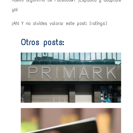
ya!
¡Ah! Y no olvides valorar este post: [ratings]
Otros posts:
Prim
de
750
0€ 
no
vend
onli
5 he
grat
vide