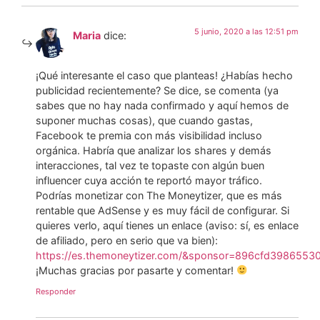
5 junio, 2020 a las 12:51 pm
Maria
dice:
¡Qué interesante el caso que planteas! ¿Habías hecho
publicidad recientemente? Se dice, se comenta (ya
sabes que no hay nada confirmado y aquí hemos de
suponer muchas cosas), que cuando gastas,
Facebook te premia con más visibilidad incluso
orgánica. Habría que analizar los shares y demás
interacciones, tal vez te topaste con algún buen
influencer cuya acción te reportó mayor tráfico.
Podrías monetizar con The Moneytizer, que es más
rentable que AdSense y es muy fácil de configurar. Si
quieres verlo, aquí tienes un enlace (aviso: sí, es enlace
de afiliado, pero en serio que va bien):
https://es.themoneytizer.com/&sponsor=896cfd39865530
¡Muchas gracias por pasarte y comentar!
Responder