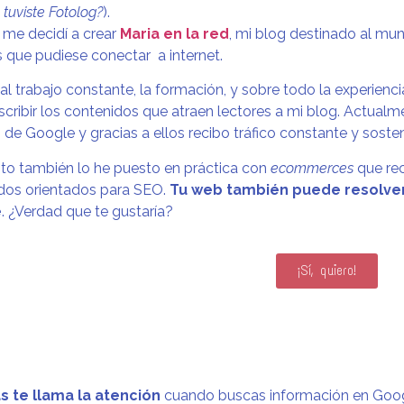
tuviste Fotolog?
).
 me decidí a crear
Maria en la red
, mi blog destinado al mun
 que pudiese conectar a internet.
al trabajo constante, la formación, y sobre todo la experienc
cribir los contenidos que atraen lectores a mi blog. Actualm
 de Google y gracias a ellos recibo tráfico constante y soste
to también lo he puesto en práctica con
ecommerces
que rec
dos orientados para SEO.
Tu web también puede resolver
e
. ¿Verdad que te gustaría?
¡Sí, quiero!
 te llama la atención
cuando buscas información en Goog