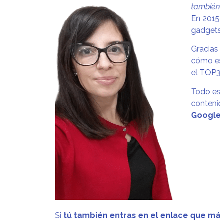
también 
En 2015
gadgets
Gracias 
cómo es
el TOP3
Todo es
conteni
Googl
Si
tú también entras en el enlace que más