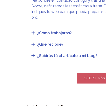
Me pondré en contacto contigo y tras una b
Skype, definiremos las temáticas a tratar.
indiques tu web para que pueda preparar la
oro.
¿Cómo trabajarás?
¿Qué recibiré?
¿Subirás tú el artículo a mi blog?
¡QUIERO MÁS