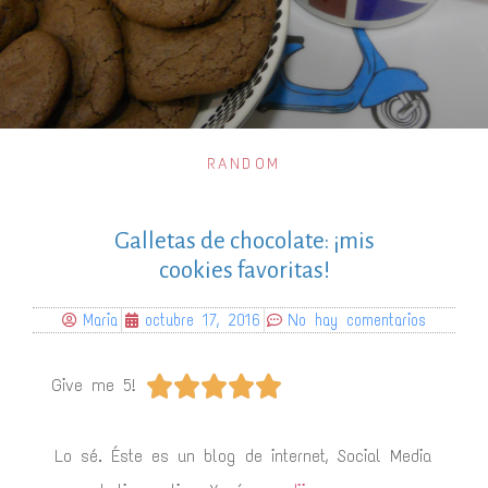
RANDOM
Galletas de chocolate: ¡mis
cookies favoritas!
Maria
octubre 17, 2016
No hay comentarios





Give me 5!
Lo sé. Éste es un blog de internet, Social Media