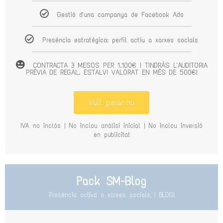
Gestió d'una campanya de Facebook Ads
Presència estratègica: perfil actiu a xarxes socials
CONTRACTA 3 MESOS PER 1.100€ I TINDRÀS L'AUDITORIA
PRÈVIA DE REGAL. ESTALVI VALORAT EN MÉS DE 500€!
Vull petar-ho
IVA no inclòs | No inclou anàlisi inicial | No inclou inversió
en publicitat
Pack SM-Blog
Presència activa a xarxes socials, I BLOG!