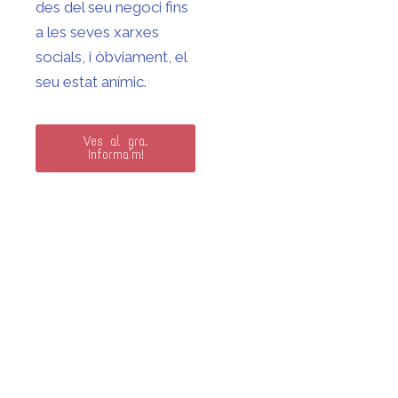
des del seu negoci fins
a les seves xarxes
socials, i òbviament, el
seu estat anímic.
Ves al gra.
Informa'm!