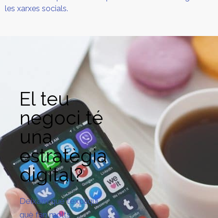
les xarxes socials.
El teu
negoci té
una
estratègia
digital?
Deixa’m que t’expliqui
què fan molts