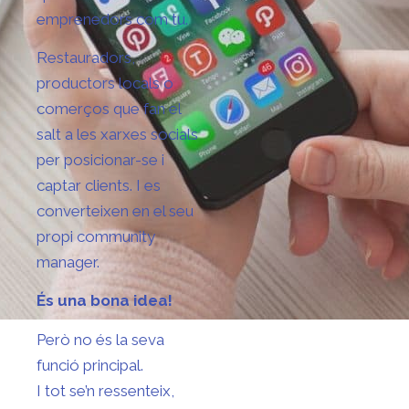
emprenedors com tu.
Restauradors,
productors locals o
comerços que fan el
salt a les xarxes socials
per posicionar-se i
captar clients. I es
converteixen en el seu
propi community
manager.
És una bona idea!
Però no és la seva
funció principal.
I tot se’n ressenteix,