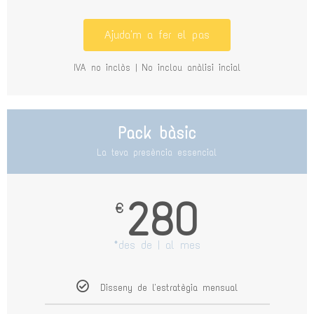
Ajuda'm a fer el pas
IVA no inclòs | No inclou anàlisi incial
Pack bàsic
La teva presència essencial
280
€
*des de | al mes
Disseny de l'estratègia mensual