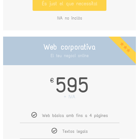
És just el que necessito!
IVA no inclòs
Web corporativa
El teu negoci online
595
€
+ IVA
Web bàsica amb fins a 4 pàgines
Textos legals