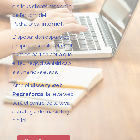
els teus clients més enllà
de l’entorn del
Pedraforca:
internet.
Disposar d’un espai web
propi i personalitzat és el
punt de partida per a que
el teu negoci s’enlairi cap
a a una nova etapa.
Amb el
disseny web
Pedraforca
, la teva web
serà el centre de la teva
estratègia de màrketing
digital.