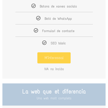
Botons de xarxes socials
Botó de WhatsApp
Formulari de contacte
SEO bàsic
M'interessa!
IVA no inclòs
La web que et diferencia
Una web molt completa