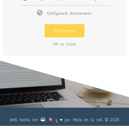
Configuració d'enviaments
M'interessa!
IVA no inclòs
Web hecha con
,
y
♥️
por Maria en la red. © 2026