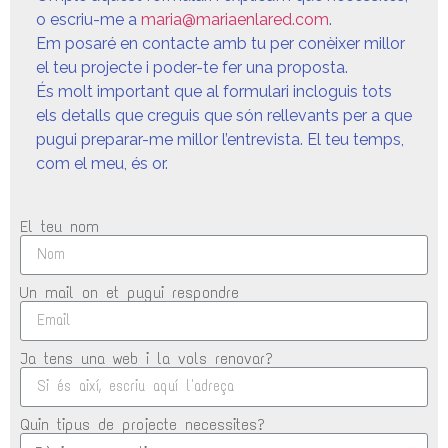
o escriu-me a
maria@mariaenlared.com
.
Em posaré en contacte amb tu per conèixer millor
el teu projecte i poder-te fer una proposta.
És molt important que al formulari incloguis tots
els detalls que creguis que són rellevants per a que
pugui preparar-me millor l’entrevista. El teu temps,
com el meu, és or.
El teu nom
Un mail on et pugui respondre
Ja tens una web i la vols renovar?
Quin tipus de projecte necessites?