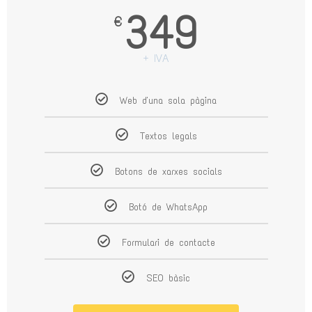
349
€
+ IVA
Web d'una sola pàgina
Textos legals
Botons de xarxes socials
Botó de WhatsApp
Formulari de contacte
SEO bàsic