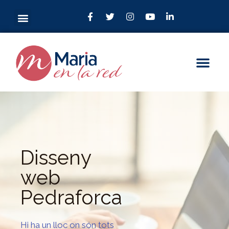
Disseny
web
Pedraforca
Hi ha un lloc on són tots