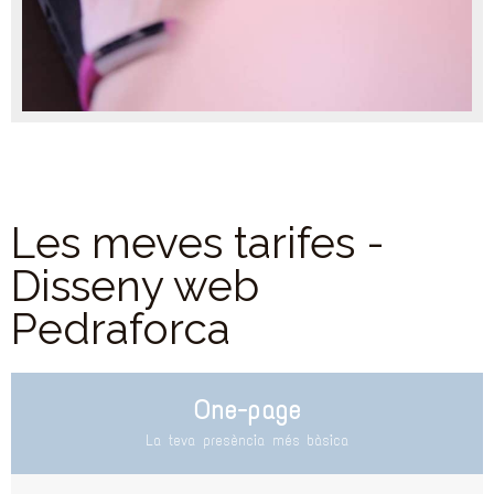
Les meves tarifes -
Disseny web
Pedraforca
One-page
La teva presència més bàsica