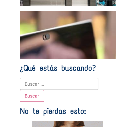
5 he
grat
vide
¿Qué estás buscando?
No te pierdas esto: