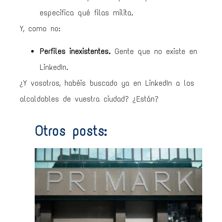
especifica qué filas milita.
Y, como no:
Perfiles inexistentes.
Gente que no existe en
LinkedIn.
¿Y vosotros, habéis buscado ya en LinkedIn a los
alcaldables de vuestra ciudad? ¿Están?
Otros posts:
Prim
de
750
0€ 
no
vend
onli