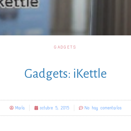
GADGETS
Gadgets: iKettle
Maria
octubre 5, 2015
No hay comentarios