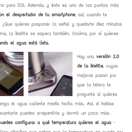
omo para iOS. Además, y éste es uno de los puntos más
con el despertador de tu smartphone
, así, cuando te
e. ¿Que quieres posponer la señal y quedarte diez minutos
, la iKettle se espera también. Encima, por si quieres
ando el agua está lista
.
Hay una
versión 2.0
de la iKettle
, cuyas
mejoras pasan por
que la tetera te
pregunte si quieres
nga el agua caliente media horita más. Así, si habías
levantarte puedes arrepentirte y dormir un poco más.
uedes configurar a qué temperatura quieres el agua
-
llos sibaritas que saben que la temperatura no puede ser