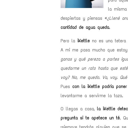
la misma 
despiertas y piensas «
¿Llené an
cantidad de agua queda
.
Pero la
iKettle
no es una tetera 
A mi me pasa mucho que estoy 
ganas y qué pereza a partes igu
quedarme un rato hasta que esté
voy? No, me quedo. Va, voy. Qué
Pues
con la iKettle podría pone
levantarme a servirme la taza.
O llegas a casa,
la iKettle dete
pregunta si te apetece un té
. Q
¡siempre tendrás alguien que se