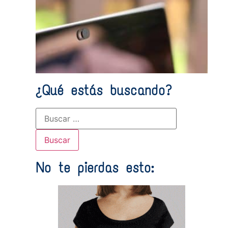
grat
vide
¿Qué estás buscando?
No te pierdas esto: