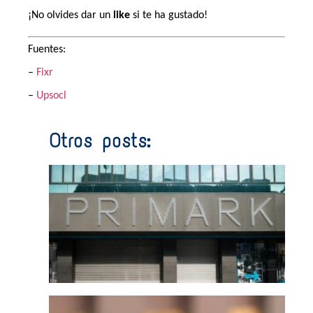
¡No olvides dar un
like
si te ha gustado!
Fuentes:
–
Fixr
–
Upsocl
Otros posts:
Prim
de
750
0€ 
no
vend
onli
5 he