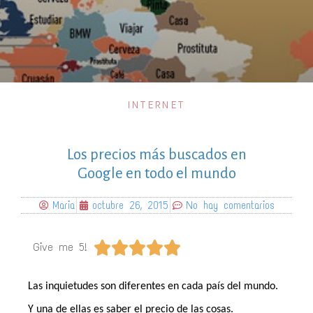
INTERNET
Los precios más buscados en
Google en todo el mundo
Maria
octubre 26, 2015
No hay comentarios





Give me 5!
Las inquietudes son diferentes en cada país del mundo.
Y una de ellas es saber el precio de las cosas.