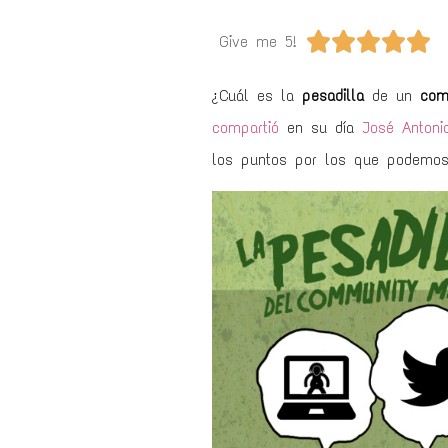





Give me 5!
¿Cuál es la
pesadilla
de un
com
compartió
en su día
José Antonio
los puntos por los que podemos