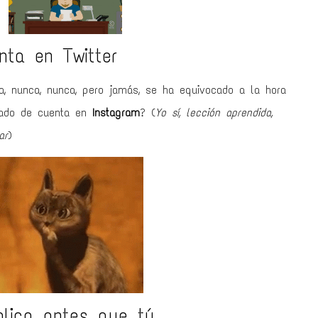
nta en Twitter
, nunca, nunca, pero jamás, se ha equivocado a la hora
cado de cuenta en
Instagram
? (
Yo sí, lección aprendida,
ar
)
lica antes que tú