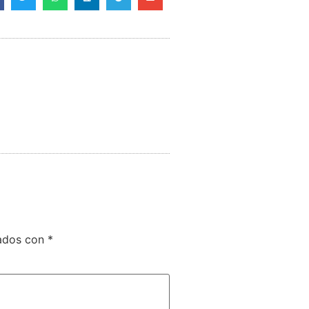
cados con
*