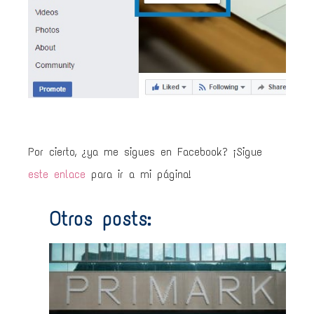
Por cierto, ¿ya me sigues en Facebook? ¡Sigue
este enlace
para ir a mi página!
Otros posts:
Prim
de
750
0€ 
no