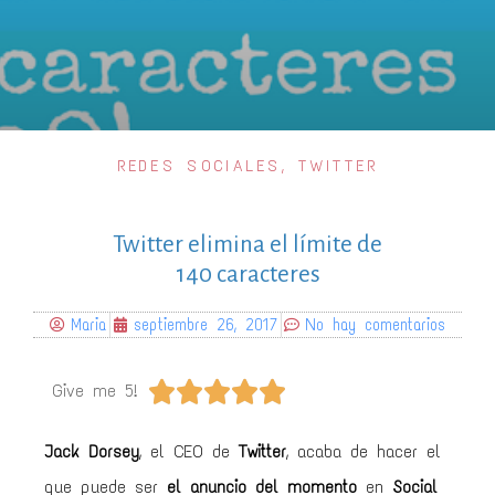
REDES SOCIALES
,
TWITTER
Twitter elimina el límite de
140 caracteres
Maria
septiembre 26, 2017
No hay comentarios





Give me 5!
Jack Dorsey
, el CEO de
Twitter
, acaba de hacer el
que puede ser
el anuncio del momento
en
Social