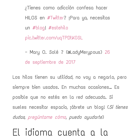
¿Tienes como adicción confesa hacer
HILOS en
#Twitter
? ¡Para ya, necesitas
un
#blog
!
#estehilo
pic.twitter.com/uqTPDtK0SL
— Mary O. Solé ? (@LadyMerypous)
26
de septiembre de 2017
Los hilos tienen su utilidad, no voy a negarlo, pero
siempre bien usados. En muchas ocasiones… Es
posible que no estés en la red adecuada. Si
sueles necesitar espacio, ¡ábrete un blog! (
Si tienes
dudas,
pregúntame cómo
, puedo ayudarte
)
El idioma cuenta a la