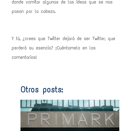
donde vomitar algunas de las ideas que se nos
pasan por la cabeza.
Y tú, ¿crees que Twitter dejará de ser Twitter, que
perderá su esencia? ¡Cuéntamelo en los
comentarios!
Otros posts:
Prim
de
750
0€ 
no
vend