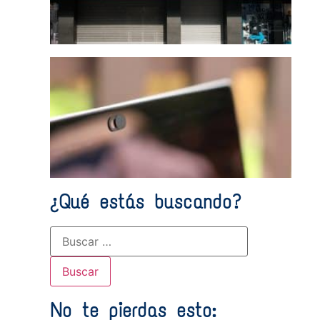
onli
5 he
grat
vide
¿Qué estás buscando?
No te pierdas esto: