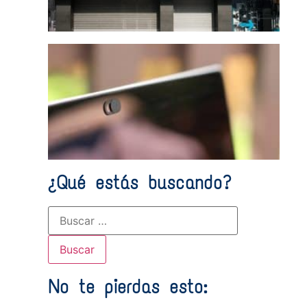
onli
5 he
grat
vide
¿Qué estás buscando?
No te pierdas esto: