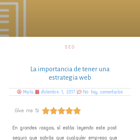
SEO
La importancia de tener una
estrategia web
Maria
diciembre 1, 2017
No hay comentarios





Give me 5!
En grandes rasgos, si estás leyendo este post
seguro que sabrás que cualquier empresa que