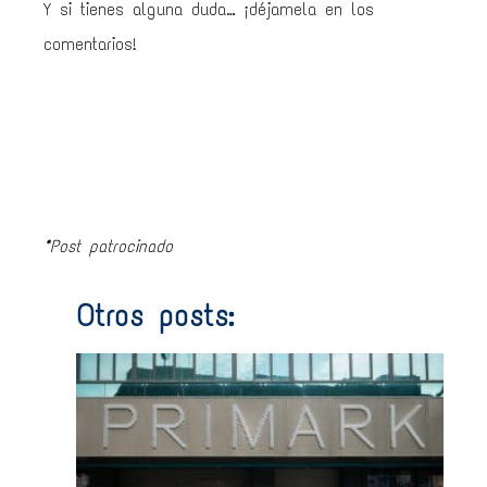
Y si tienes alguna duda… ¡déjamela en los
comentarios!
*Post patrocinado
Otros posts:
Prim
de
750
0€ 
no
vend